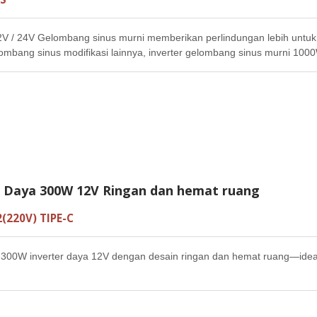
V / 24V Gelombang sinus murni memberikan perlindungan lebih untu
lombang sinus modifikasi lainnya, inverter gelombang sinus murni 10
 tinggi, kontinu, dan stabil, membuat perangkat Anda bekerja lebih stab
sar kebutuhan listrik harian kita, efisiensi tinggi dengan kebisingan re
r Daya 300W 12V Ringan dan hemat ruang
(220V) TIPE-C
300W inverter daya 12V dengan desain ringan dan hemat ruang—ideal