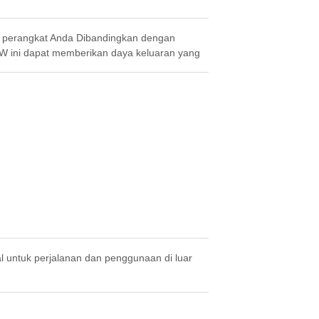
k perangkat Anda Dibandingkan dengan
00W ini dapat memberikan daya keluaran yang
il, efisien, dan tahan lama. Ini dapat memenuhi
ndah.
 untuk perjalanan dan penggunaan di luar