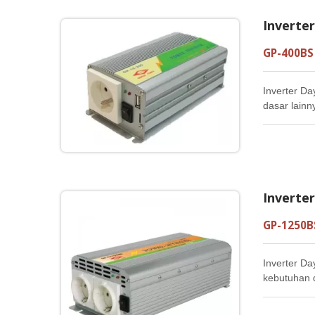
Inverte
GP-400BS
Inverter Da
dasar lainn
Inverte
GP-1250B
Inverter Da
kebutuhan d