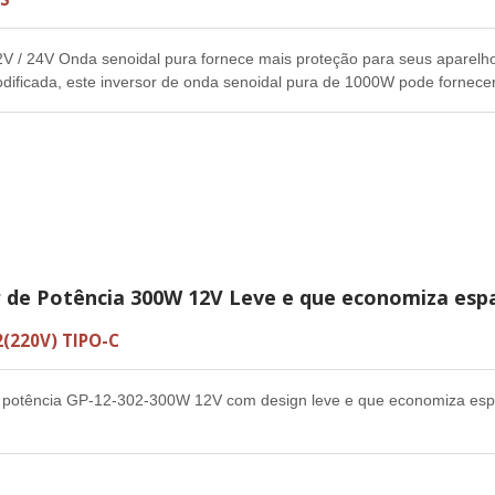
V / 24V Onda senoidal pura fornece mais proteção para seus aparel
dificada, este inversor de onda senoidal pura de 1000W pode fornecer
fazendo com que seus dispositivos funcionem de forma mais estável, efi
demandas diárias de eletricidade, com alta eficiência e baixo ruído.
r de Potência 300W 12V Leve e que economiza esp
2(220V) TIPO-C
e potência GP-12-302-300W 12V com design leve e que economiza esp