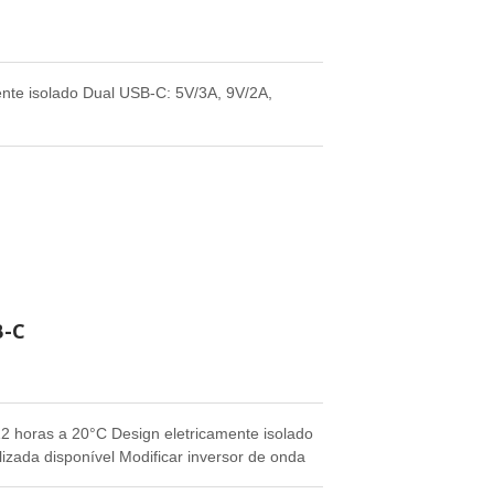
nte isolado Dual USB-C: 5V/3A, 9V/2A,
B-C
2 horas a 20°C Design eletricamente isolado
zada disponível Modificar inversor de onda