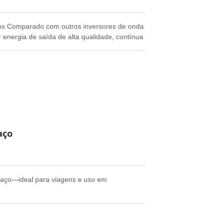
hos Comparado com outros inversores de onda
 energia de saída de alta qualidade, contínua
ciente e durável. Ele pode atender à maioria
aço
aço—ideal para viagens e uso em