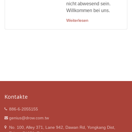
nicht abwesend sein.
Willkommen bei uns.
Weiterlesen
Kontakte
886-6-2055155
genius@drow.com.tw
No. 100, Alley 371, Lane 942, Dawan Rd, Yongkang Dist,