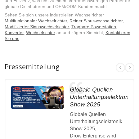
und Effizienz, was uns zu einem vertrauenswürdigen Partner für
globale Distributoren und OEM/ODM-Kunden macht.
Sehen Sie sich unsere industriellen Wechselrichter
Multifunktionaler Wechselrichter
,
Reiner Sinuswechselrichter
,
Modifizierter Sinuswechselrichter
,
Tragbare Powerstation
,
Konverter
,
Wechselrichter
an und zögern Sie nicht,
Kontaktieren
Sie uns
.
Pressemitteilung
Globale Quellen
Unterhaltungselektronik
Show 2025
Globale Quellen
Unterhaltungselektronik
Show 2025,
Drow Enterprise wird