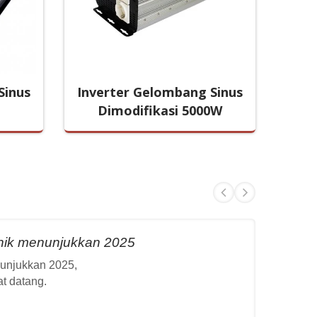
Sinus
Inverter Gelombang Sinus
Inve
Dimodifikasi 5000W
nik menunjukkan 2025
unjukkan 2025,
t datang.