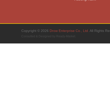
Copyright © 2026
Drow Enterprise Co., Ltd.
All Rights Re
Consulted & Designed by
Ready-Market
.