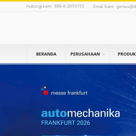
886-6-2055155
Hubungi kami
genius@d
Email Kami
BERANDA
PERUSAHAAN
PRODU