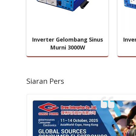
inus
Inverter Gelombang Sinus
Inve
0W
Murni 3000W
Siaran Pers
g.