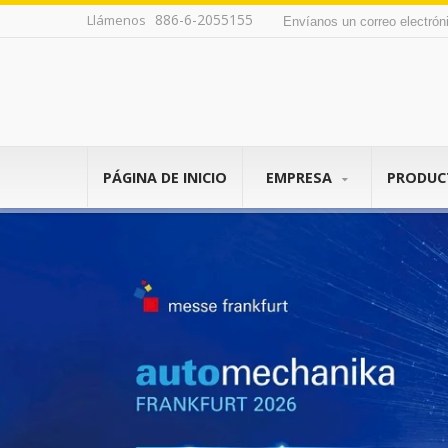
886-6-2055155
Llámenos
Envíanos un correo electró
PÁGINA DE INICIO
EMPRESA
PRODU