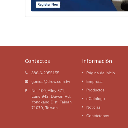
Contactos
Información
 GFCI
Inversor de potencia de
886-6-2055155
Página de inicio
 pura
onda sinusoidal pura
genius@drow.com.tw
Empresa
rol
3000W_220V
Productos
No. 100, Alley 371,
Inversor de onda sinusoidal pu
Lane 942, Dawan Rd,
eCatálogo
de 3000W
 onda
Yongkang Dist, Tainan
0W
Noticias
71070, Taiwan.
Lee mas
Contáctenos