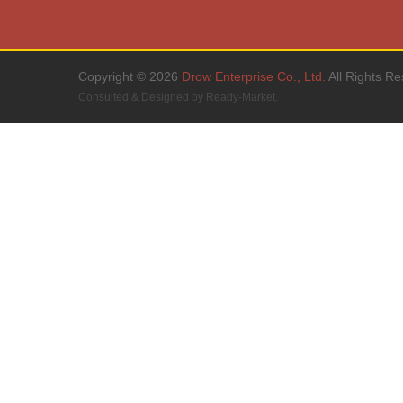
Copyright © 2026
Drow Enterprise Co., Ltd.
All Rights Re
Consulted & Designed by
Ready-Market
.