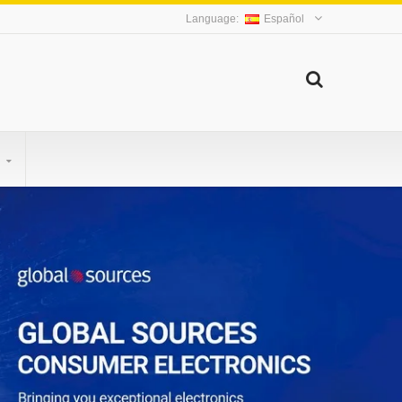
Español
S