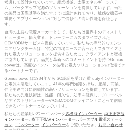
考慮して設計されています。産業機械、太陽エネルギーシステ
ム、バックアップ電源のソリューションを提供しています。当社
の製品は国際基準を満たすように設計されており、敏感な機器や
重要なアプリケーションに対して信頼性の高い性能を保証しま
す。
台湾の主要な電源メーカーとして、私たちは世界中のディストリ
ビューター、輸入業者、トレーダーにカスタマイズされた
OEM/ODMサービスを提供しています。私たちの専門的なエンジ
ニアリングチームは、特定の市場ニーズに合ったカスタマイズさ
れた電力ソリューションを提供するために、クライアントと密接
に協力しています。品質と革新へのコミットメントを持つGenius
powerは、高度なインバータ技術と電力ソリューションの信頼でき
るパートナーです。
Genius powerは1984年からISO認証を受けた重-dutyインバーター
と電源を製造しています。41年の専門知識を持ち、産業、商業、
住宅用途向けに信頼性の高いソリューションを提供しています。
私たちの先進技術は、性能、耐久性、効率を確保し、グローバル
なディストリビューターやOEM/ODMクライアントにとって信頼
できるパートナーとなっています。
私たちの産業用パワーインバータ
多機能インバーター
,
純正正弦波
インバーター
,
修正正弦波インバーター
,
ポータブル電源ステーシ
ョン
,
コンバーター
,
インバーター
をご覧いただき、
お問い合わせ