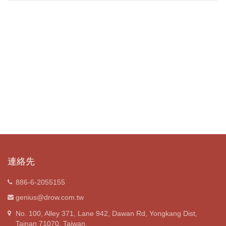
連絡先
886-6-2055155
genius@drow.com.tw
No. 100, Alley 371, Lane 942, Dawan Rd, Yongkang Dist,
Tainan 71070, Taiwan.