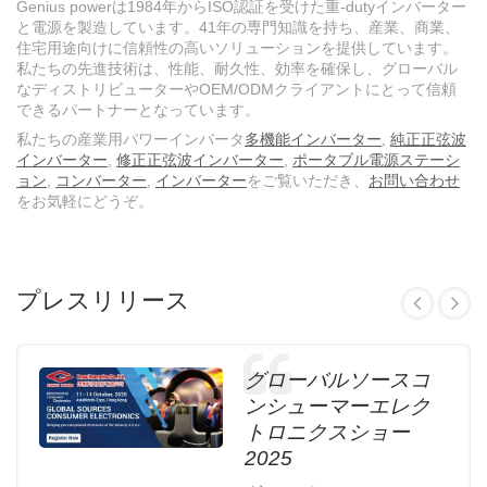
Genius powerは1984年からISO認証を受けた重-dutyインバーター
と電源を製造しています。41年の専門知識を持ち、産業、商業、
住宅用途向けに信頼性の高いソリューションを提供しています。
私たちの先進技術は、性能、耐久性、効率を確保し、グローバル
なディストリビューターやOEM/ODMクライアントにとって信頼
できるパートナーとなっています。
私たちの産業用パワーインバータ
多機能インバーター
,
純正正弦波
インバーター
,
修正正弦波インバーター
,
ポータブル電源ステーシ
ョン
,
コンバーター
,
インバーター
をご覧いただき、
お問い合わせ
をお気軽にどうぞ。
プレスリリース
グローバルソースコ
ンシューマーエレク
トロニクスショー
2025