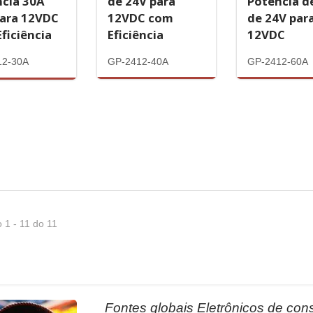
de 24V para
Potência d
ncia 30A
12VDC com
de 24V par
para 12VDC
Eficiência
12VDC
ficiência
GP-2412-40A
GP-2412-60A
12-30A
 1 - 11 do 11
Fontes globais Eletrônicos de c