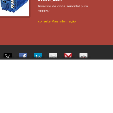
Inversor de onda senoidal pura
3000W
consulte Mais informação