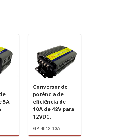
Conversor de
de
potência de
e 5A
eficiência de
a
10A de 48V para
12VDC.
GP-4812-10A