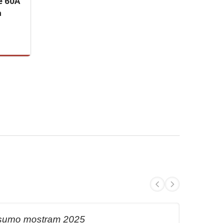
e 60A
a
onsumo mostram 2025