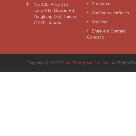
Produtos
No. 100, Alley 371,
 onda
Inversor de onda senoidal pura
Lane 942, Dawan Rd,
Catálogo eletrônico
3000W
Yongkang Dist, Tainan
Notícias
71070, Taiwan.
consulte Mais informação
Entre em Contato
Conosco
Copyright © 2026
Drow Enterprise Co., Ltd.
. All Rights R