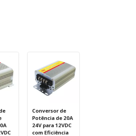
de
Conversor de
e
Potência de 20A
10A
24V para 12VDC
2VDC
com Eficiência