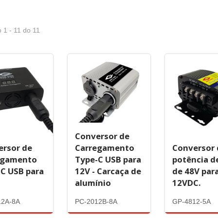
 1 - 11 do 11
Conversor de
ersor de
Carregamento
Conversor 
egamento
Type-C USB para
potência d
C USB para
12V - Carcaça de
de 48V par
alumínio
12VDC.
12A-8A
PC-2012B-8A
GP-4812-5A