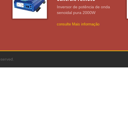
Inversor de potência de onda
senoidal pura 2000W
consulte Mais informação
eserved.