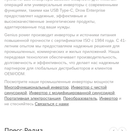
операций или универсальные инверторы с современными
функциями, такими как USB Type-C, Drow Enterprise
предоставляет надежные, эффективные и
высококачественные энергетические продукты,
адаптированные под ваши нужды.
Genius power производит инверторы и источники питания
повышенной прочности с сертификатом ISO с 1984 года. С 41-
летним опытом мы предоставляем надежные решения для
промышленных, коммерческих и жилых приложений. Наша
передовая технология обеспечивает производительность,
долговечность и эффективность, что делает нас надежным
партнером для глобальных дистрибьюторов и клиентов
OEM/ODM.
Посмотрите наши промышленные инверторы мощности
Многофункциональный инвертор
,
Инвертор с чистой
синусоидой
,
Инвертор с модифицированной синусоидой
,
Портативная электростанция
,
Преобразователь
,
Инвертор
и
не стесняйтесь
Связаться с нами
.
Пресс-Релиз