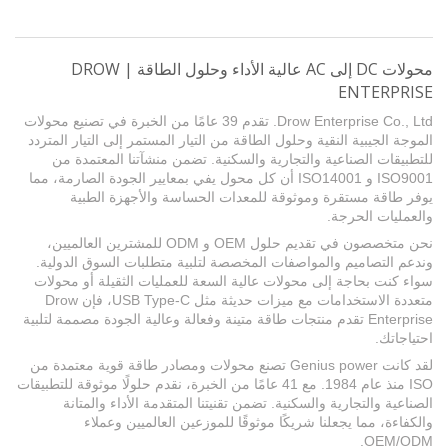
محولات DC إلى AC عالية الأداء وحلول الطاقة | DROW
ENTERPRISE
Drow Enterprise Co., Ltd. تقدم 39 عامًا من الخبرة في تصنيع محولات
الموجة الجيبية النقية وحلول الطاقة من التيار المستمر إلى التيار المتردد
للتطبيقات الصناعية والتجارية والسكنية. تضمن منشآتنا المعتمدة من
ISO9001 و ISO14001 أن كل محول يفي بمعايير الجودة الصارمة، مما
يوفر طاقة مستقرة وموثوقة للمعدات الحساسة والأجهزة الطبية
والعمليات الحرجة.
نحن متخصصون في تقديم حلول OEM و ODM للمشترين العالميين،
وندعم التصاميم والمواصفات المخصصة لتلبية متطلبات السوق الدولية.
سواء كنت بحاجة إلى محولات عالية السعة للعمليات الثقيلة أو محولات
متعددة الاستخدامات مع ميزات حديثة مثل USB Type-C، فإن Drow
Enterprise تقدم منتجات طاقة متينة وفعالة وعالية الجودة مصممة لتلبية
احتياجاتك.
لقد كانت Genius power تصنع محولات ومصادر طاقة قوية معتمدة من
ISO منذ عام 1984. مع 41 عامًا من الخبرة، نقدم حلولًا موثوقة للتطبيقات
الصناعية والتجارية والسكنية. تضمن تقنيتنا المتقدمة الأداء والمتانة
والكفاءة، مما يجعلنا شريكًا موثوقًا للموزعين العالميين وعملاء
OEM/ODM.