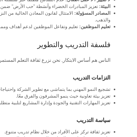
البيئة:
تعزيز المبادرات الخضراء وأنشطة "حب الأرض" ضمن ا
المصادر المسؤولة:
الامتثال لقانون المعادن الخالية من ال
والذهب.
تعليم الموظفين:
تعليم وتفاعل الموظفين لدعم أهداف ومما
فلسفة التدريب والتطوير
الناس هم أساس الابتكار. نحن نزرع ثقافة التعلم المستمر ل
التزامات التدريب
تشجيع النمو المهني بما يتماشى مع تطوير الشركة واحتياجات
تعزيز بيئة تعاونية حيث ينمو المشرفون والفرق معًا.
تعزيز المهارات التقنية والجودة وإدارة المشاريع لتلبية متطلبات OEM/ODM الم
سياسة التدريب
تعزيز ثقافة تركز على الأفراد من خلال نظام تدريب متنوع.