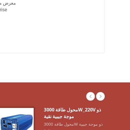
معرض مصادر
 Enterprise
محول طاقة 3000W_220V ذو
موجة جيبية نقية
محول طاقة 3000W ذو موجة جيبية