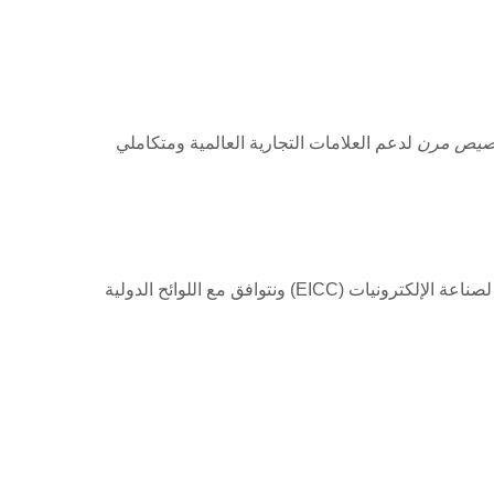
تخصيص مرن
لدعم العلامات التجارية العالمية ومتكاملي
تضع فلسفتنا المؤسسية حقوق الإنسان والسلامة وحماية البيئة والنمو المستدام في مركز اتخاذ القرار.نحن نلتزم بمدونة السلوك لصناعة الإلكترونيات (EICC) ونتوافق مع اللوائح الدولية