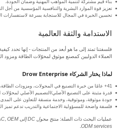
بناء قيم مشتركة لتنمية المواهب المهنية وضمان الجودة.
تعزيز قوة الموارد البشرية والتنافسية المؤسسية من أجل ال
تحسين الخبرة في المجال للاستجابة بسرعة لاستفسارات العم
الاستدامة والثقة العالمية
العملاء الدوليين كمصنع موثوق لمحوّلات الطاقة ومزود ال
لماذا يختار الشركاء Drow Enterprise
41+ عامًا من خبرة التصنيع في المحولات، ومزودات الطاقة، وشواحن البطاريات.
قدرة مثبتة على التصنيع الأصلي/التصميم الأصلي لمحوّلات 
جودة موثوقة، وموثوقية، وخدمة متسقة للتعاون على المدى 
فلسفة واضحة للمسؤولية الاجتماعية والتدريب تدعم تميز المنت
عمليات البحث ذات الصلة:
منتج محول DC إلى AC
OEM لمحوّلات الطاقة الشمسية تايوان
,
.
ODM services