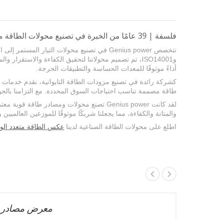
فلسفة | 39 عامًا من الخبرة في تصنيع محولات الطاقة من التيار المستمر إلى التيار المتناوب ومحولات الطاقة الشمسية
وISO14001، تم تصميم محولاتنا لتحقيق الكفاءة والاستقرا
أداءً موثوقًا للمعدات الحساسة والتطبيقات الحرجة.
طاقة مصممة تناسب احتياجات السوق المحددة. مع التزامنا بالجودة والابتكار، تعتبر Genius power شريكك الموثوق في تكنولو
والمتانة والكفاءة، مما يجعلنا شريكًا موثوقًا للموزعين العالميين وعملاء M
اطلع على محولات الطاقة الصناعية لدينا
عكس الطاقة متعدد الو
معرض مصادر العا