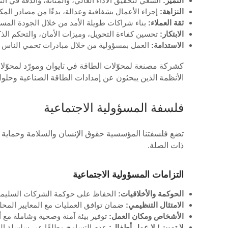
التميز:
السعي لتحقيق الأداء العالي، والمتانة، والدقة في 
النزاهة:
إجراء الأعمال بشفافية وعدالة، بدءًا من مصادر المكو
ثقة العملاء:
بناء شراكات طويلة الأمد من خلال الجودة المست
الابتكار:
تحسين كفاءة التحويل، وميزات الأمان، والتحكم الذك
الاستدامة:
العمل بمسؤولية من خلال مبادرات تحمي الناس وا
كشركة مصنعة لمحوّلات الطاقة في تايوان ومورّد لمحوّل
الأنظمة الذين يبحثون عن إمدادات الطاقة الصناعية وحلو
فلسفة المسؤولية الاجتماعية
ذات الصلة.
التزامات المسؤولية الاجتماعية
الحوكمة والأخلاقيات:
الحفاظ على حوكمة الشركات السليمة وات
الامتثال التنظيمي:
ضمان توافق العمليات مع المعايير المحلي
الأشخاص ومكان العمل:
توفير بيئة آمنة وصحية وشاملة مع أج
لا تمييز / لا عمل أطفال:
عدم التسامح مطلقًا عبر سلسلة التو