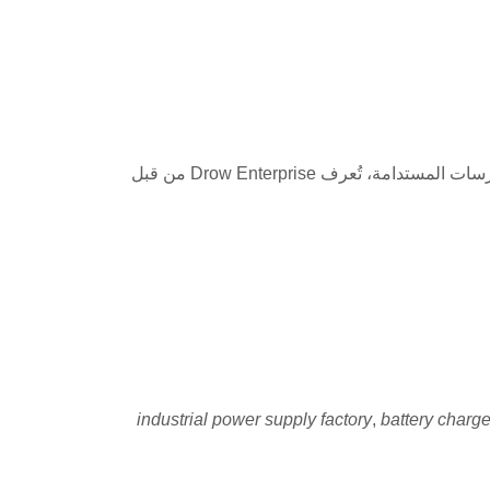
فلسفتنا تمتد إلى ما هو أبعد من المنتجات - إنها تحدد كيفية عملنا على مستوى العالم. من خلال الابتكار، والحكم الأخلاقي، والممارسات المستدامة، تُعرف Drow Enterprise من قبل
industrial power supply factory
,
battery charg