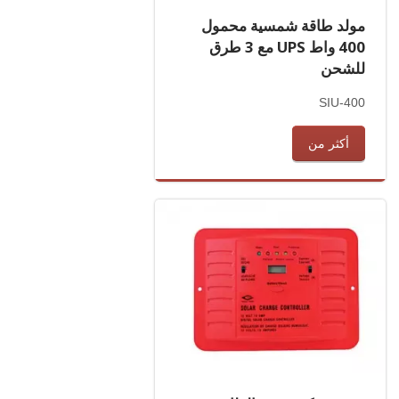
مولد طاقة شمسية محمول
400 واط UPS مع 3 طرق
للشحن
SIU-400
أكثر من