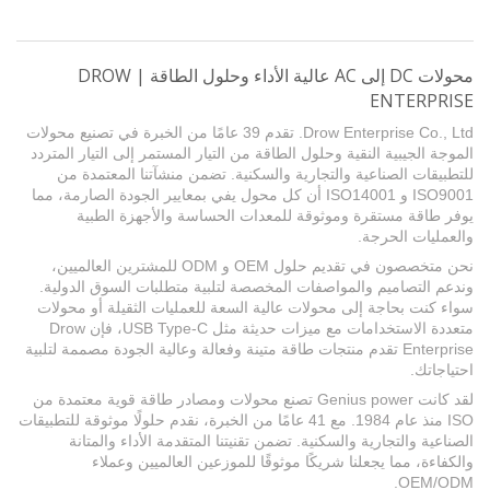
محولات DC إلى AC عالية الأداء وحلول الطاقة | DROW
ENTERPRISE
Drow Enterprise Co., Ltd. تقدم 39 عامًا من الخبرة في تصنيع محولات
الموجة الجيبية النقية وحلول الطاقة من التيار المستمر إلى التيار المتردد
للتطبيقات الصناعية والتجارية والسكنية. تضمن منشآتنا المعتمدة من
ISO9001 و ISO14001 أن كل محول يفي بمعايير الجودة الصارمة، مما
يوفر طاقة مستقرة وموثوقة للمعدات الحساسة والأجهزة الطبية
والعمليات الحرجة.
نحن متخصصون في تقديم حلول OEM و ODM للمشترين العالميين،
وندعم التصاميم والمواصفات المخصصة لتلبية متطلبات السوق الدولية.
سواء كنت بحاجة إلى محولات عالية السعة للعمليات الثقيلة أو محولات
متعددة الاستخدامات مع ميزات حديثة مثل USB Type-C، فإن Drow
Enterprise تقدم منتجات طاقة متينة وفعالة وعالية الجودة مصممة لتلبية
احتياجاتك.
لقد كانت Genius power تصنع محولات ومصادر طاقة قوية معتمدة من
ISO منذ عام 1984. مع 41 عامًا من الخبرة، نقدم حلولًا موثوقة للتطبيقات
الصناعية والتجارية والسكنية. تضمن تقنيتنا المتقدمة الأداء والمتانة
والكفاءة، مما يجعلنا شريكًا موثوقًا للموزعين العالميين وعملاء
OEM/ODM.