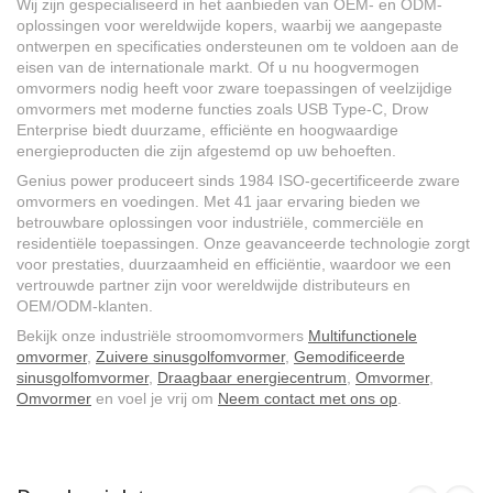
Wij zijn gespecialiseerd in het aanbieden van OEM- en ODM-
oplossingen voor wereldwijde kopers, waarbij we aangepaste
ontwerpen en specificaties ondersteunen om te voldoen aan de
eisen van de internationale markt. Of u nu hoogvermogen
omvormers nodig heeft voor zware toepassingen of veelzijdige
omvormers met moderne functies zoals USB Type-C, Drow
Enterprise biedt duurzame, efficiënte en hoogwaardige
energieproducten die zijn afgestemd op uw behoeften.
Genius power produceert sinds 1984 ISO-gecertificeerde zware
omvormers en voedingen. Met 41 jaar ervaring bieden we
betrouwbare oplossingen voor industriële, commerciële en
residentiële toepassingen. Onze geavanceerde technologie zorgt
voor prestaties, duurzaamheid en efficiëntie, waardoor we een
vertrouwde partner zijn voor wereldwijde distributeurs en
OEM/ODM-klanten.
Bekijk onze industriële stroomomvormers
Multifunctionele
omvormer
,
Zuivere sinusgolfomvormer
,
Gemodificeerde
sinusgolfomvormer
,
Draagbaar energiecentrum
,
Omvormer
,
Omvormer
en voel je vrij om
Neem contact met ons op
.