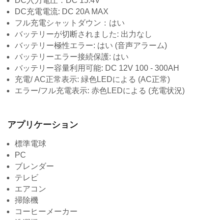
DC入力電圧：DC 15.4V
DC充電電流: DC 20A MAX
フル充電シャットダウン：はい
バッテリーが切断されました: 出力なし
バッテリー極性エラー: はい (音声アラーム)
バッテリーエラー接続保護: はい
バッテリー容量利用可能: DC 12V 100 - 300AH
充電/ AC正常表示: 緑色LEDによる (AC正常)
エラー/フル充電表示: 赤色LEDによる (充電状況)
アプリケーション
標準電球
PC
ブレンダー
テレビ
エアコン
掃除機
コーヒーメーカー