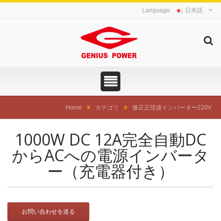
日本語
Home
カテゴリ
修正正弦波インバーター220V
1000W DC 12A完全自動DC
からACへの電源インバータ
ー（充電器付き）
お問い合わせを送る