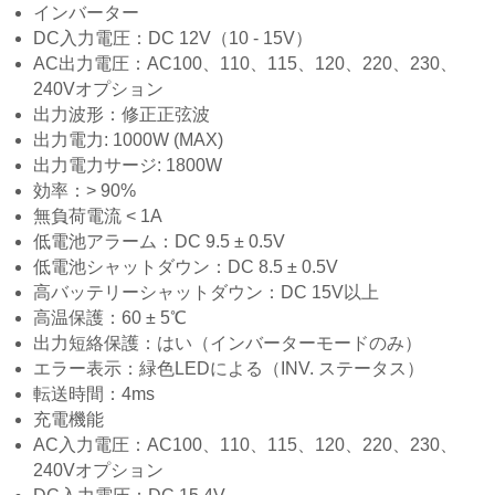
インバーター
DC入力電圧：DC 12V（10 - 15V）
AC出力電圧：AC100、110、115、120、220、230、
240Vオプション
出力波形：修正正弦波
出力電力: 1000W (MAX)
出力電力サージ: 1800W
効率：> 90%
無負荷電流 < 1A
低電池アラーム：DC 9.5 ± 0.5V
低電池シャットダウン：DC 8.5 ± 0.5V
高バッテリーシャットダウン：DC 15V以上
高温保護：60 ± 5℃
出力短絡保護：はい（インバーターモードのみ）
エラー表示：緑色LEDによる（INV. ステータス）
転送時間：4ms
充電機能
AC入力電圧：AC100、110、115、120、220、230、
240Vオプション