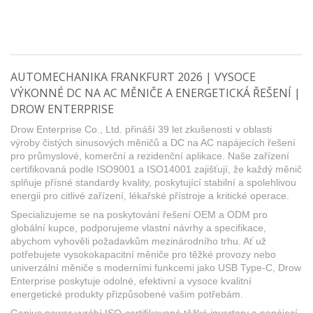
AUTOMECHANIKA FRANKFURT 2026 | VYSOCE
VÝKONNÉ DC NA AC MĚNIČE A ENERGETICKÁ ŘEŠENÍ |
DROW ENTERPRISE
Drow Enterprise Co., Ltd. přináší 39 let zkušeností v oblasti
výroby čistých sinusových měničů a DC na AC napájecích řešení
pro průmyslové, komerční a rezidenční aplikace. Naše zařízení
certifikovaná podle ISO9001 a ISO14001 zajišťují, že každý měnič
splňuje přísné standardy kvality, poskytující stabilní a spolehlivou
energii pro citlivé zařízení, lékařské přístroje a kritické operace.
Specializujeme se na poskytování řešení OEM a ODM pro
globální kupce, podporujeme vlastní návrhy a specifikace,
abychom vyhověli požadavkům mezinárodního trhu. Ať už
potřebujete vysokokapacitní měniče pro těžké provozy nebo
univerzální měniče s moderními funkcemi jako USB Type-C, Drow
Enterprise poskytuje odolné, efektivní a vysoce kvalitní
energetické produkty přizpůsobené vašim potřebám.