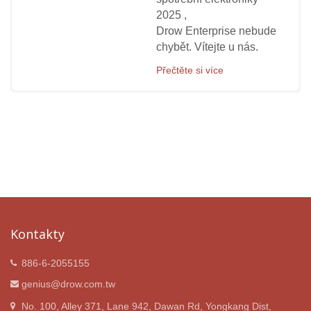
2025 ,
Drow Enterprise nebude
chybět. Vítejte u nás.
Přečtěte si více
Kontakty
886-6-2055155
genius@drow.com.tw
No. 100, Alley 371, Lane 942, Dawan Rd, Yongkang Dist,