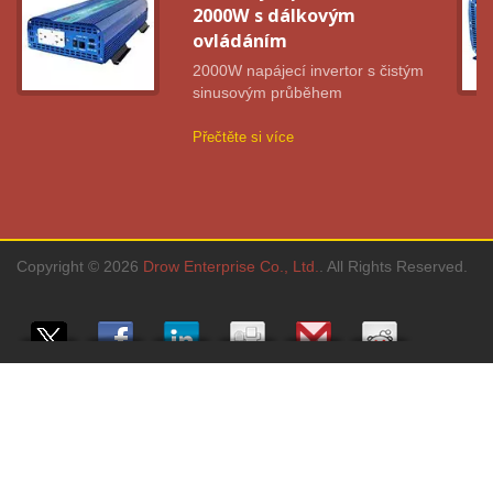
2000W s dálkovým
ovládáním
2000W napájecí invertor s čistým
sinusovým průběhem
Přečtěte si více
Copyright © 2026
Drow Enterprise Co., Ltd.
. All Rights Reserved.