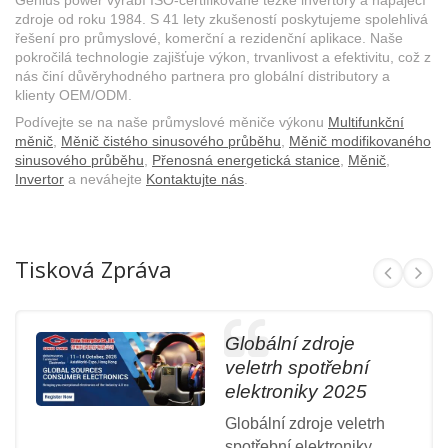
Genius power vyrábí ISO-certifikované těžké invertory a napájecí
zdroje od roku 1984. S 41 lety zkušeností poskytujeme spolehlivá
řešení pro průmyslové, komerční a rezidenční aplikace. Naše
pokročilá technologie zajišťuje výkon, trvanlivost a efektivitu, což z
nás činí důvěryhodného partnera pro globální distributory a
klienty OEM/ODM.
Podívejte se na naše průmyslové měniče výkonu
Multifunkční
měnič
,
Měnič čistého sinusového průběhu
,
Měnič modifikovaného
sinusového průběhu
,
Přenosná energetická stanice
,
Měnič
,
Invertor
a neváhejte
Kontaktujte nás
.
Tisková Zpráva
Globální zdroje
veletrh spotřební
elektroniky 2025
Globální zdroje veletrh
spotřební elektroniky