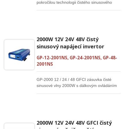
pokročilou technologii čistého sinusového
signálu, aby poskytoval stabilnější proud,
který ochrání a prodlouží životnost vašich
elektronických produktů a spotřebičů. Nízká
klidová spotřeba, žádné plýtvání energií, lepší
služba pro vaše domácí spotřebiče.
2000W 12V 24V 48V čistý
sinusový napájecí invertor
GP-12-2001NS, GP-24-2001NS, GP-48-
2001NS
GP-2000 12 / 24 / 48 GFCI zásuvka čisté
sinusové vlny 2000W s dálkovým ovládáním
2000W 12V 24V 48V GFCI čistý