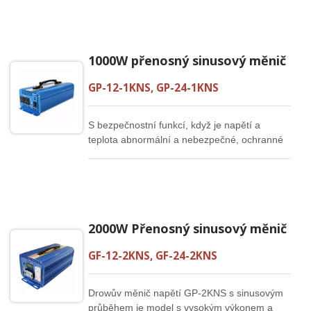
1000W přenosný sinusový měnič
GP-12-1KNS, GP-24-1KNS
S bezpečnostní funkcí, když je napětí a
teplota abnormální a nebezpečné, ochranné
zařízení se aktivuje samo. 1000W sinusový
měnič je nejprodávanější sinusový měnič v
Evropě, USA a Japonsku a je nejvhodnějším
sinusovým napájecím měničem pro pokročilé
domácí spotřebiče a přesné přístroje.
2000W Přenosný sinusový měnič
GF-12-2KNS, GF-24-2KNS
Drowův měnič napětí GP-2KNS s sinusovým
průběhem je model s vysokým výkonem a