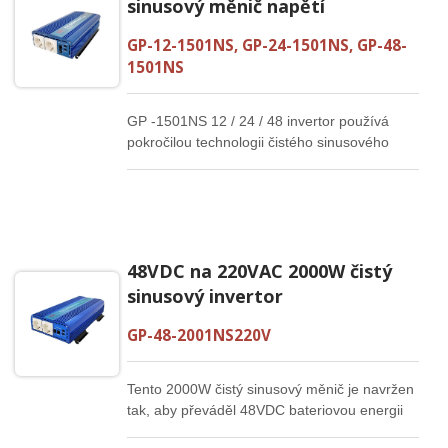
sinusový měnič napětí
GP-12-1501NS, GP-24-1501NS, GP-48-
1501NS
GP -1501NS 12 / 24 / 48 invertor používá
pokročilou technologii čistého sinusového
signálu, aby poskytoval stabilnější proud,
který ochrání a prodlouží životnost vašich
elektronických produktů a spotřebičů. Nízká
klidová spotřeba, žádné plýtvání energií, lepší
služba pro vaše domácí spotřebiče.
48VDC na 220VAC 2000W čistý
sinusový invertor
GP-48-2001NS220V
Tento 2000W čistý sinusový měnič je navržen
tak, aby převáděl 48VDC bateriovou energii
na stabilní 220VAC výstup pro průmyslové