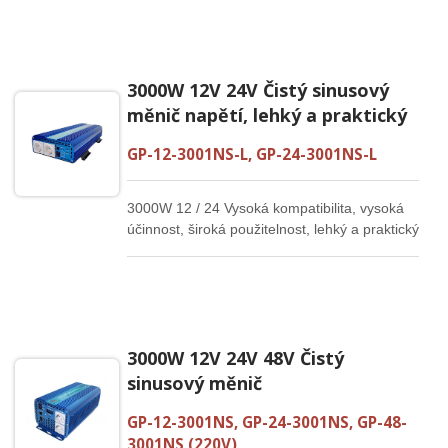
zařízení, mobilní energetické systémy,
námořní aplikace, systémy obnovitelné
energie a instalace mimo síť. Díky dodávání
čistého AC výstupu z 48V bateriového
3000W 12V 24V Čistý sinusový
systému je tento měnič vhodný pro aplikace,
které vyžadují stabilní napájení pro citlivá
měnič napětí, lehký a praktický
elektronická zařízení, řídicí systémy,
komunikační zařízení, monitorovací systémy
GP-12-3001NS-L, GP-24-3001NS-L
a profesionální elektrické zátěže. Vestavěné
ochranné funkce pomáhají podporovat
3000W 12 / 24 Vysoká kompatibilita, vysoká
bezpečnější provoz proti přetížení, zkratu,
účinnost, široká použitelnost, lehký a praktický
přehřátí, nízkému napětí a přepětí.
3000W 12V 24V 48V Čistý
sinusový měnič
GP-12-3001NS, GP-24-3001NS, GP-48-
3001NS (220V)