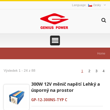
česky
Home
Výsledek 1 - 24 z 88
1
2
3
4
300W 12V měnič napětí Lehký a
úsporný na prostor
GP-12-300NS-TYP C