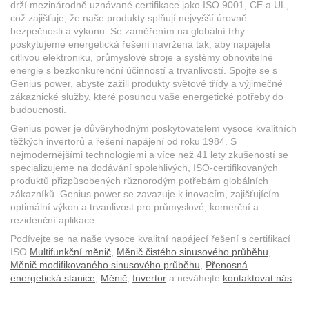
drží mezinárodně uznávané certifikace jako ISO 9001, CE a UL,
což zajišťuje, že naše produkty splňují nejvyšší úrovně
bezpečnosti a výkonu. Se zaměřením na globální trhy
poskytujeme energetická řešení navržená tak, aby napájela
citlivou elektroniku, průmyslové stroje a systémy obnovitelné
energie s bezkonkurenční účinností a trvanlivostí. Spojte se s
Genius power, abyste zažili produkty světové třídy a výjimečné
zákaznické služby, které posunou vaše energetické potřeby do
budoucnosti.
Genius power je důvěryhodným poskytovatelem vysoce kvalitních
těžkých invertorů a řešení napájení od roku 1984. S
nejmodernějšími technologiemi a více než 41 lety zkušeností se
specializujeme na dodávání spolehlivých, ISO-certifikovaných
produktů přizpůsobených různorodým potřebám globálních
zákazníků. Genius power se zavazuje k inovacím, zajišťujícím
optimální výkon a trvanlivost pro průmyslové, komerční a
rezidenční aplikace.
Podívejte se na naše vysoce kvalitní napájecí řešení s certifikací
ISO
Multifunkční měnič
,
Měnič čistého sinusového průběhu
,
Měnič modifikovaného sinusového průběhu
,
Přenosná
energetická stanice
,
Měnič
,
Invertor
a neváhejte
kontaktovat nás
.