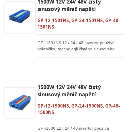
1500W 12V 24V 48V čistý
sinusový měnič napětí
GP-12-1501NS, GP-24-1501NS, GP-48-
1501NS
GP -1501NS 12 / 24 / 48 invertor používá
pokročilou technologii čistého sinusového
signálu, aby poskytoval stabilnější proud,
který ochrání a prodlouží životnost vašich
elektronických produktů a spotřebičů. Nízká
klidová spotřeba, žádné plýtvání energií, lepší
služba pro vaše domácí spotřebiče.
1500W 12V 24V 48V čistý
sinusový měnič napětí
GP-12-1500NS, GP-24-1500NS, GP-48-
1500NS
GP -1500 12 / 24 / 48 invertor používá