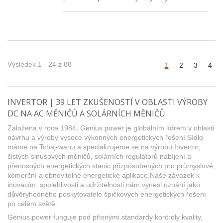
funkcí bezpečnosti proti úniku. Výstupní výkon
2000W může dodávat 1/4 koňské síly pro
motor. Je vhodný pro použití v klimatizacích a
chladničkách s napětím v síti vhodným pro
přibližně 2 tuny.
Výsledek 1 - 24 z 88
1
2
3
4
INVERTOR | 39 LET ZKUŠENOSTÍ V OBLASTI VÝROBY
DC NA AC MĚNIČŮ A SOLÁRNÍCH MĚNIČŮ
Založena v roce 1984, Genius power je globálním lídrem v oblasti
návrhu a výroby vysoce výkonných energetických řešení.Sídlo
máme na Tchaj-wanu a specializujeme se na výrobu Invertor,
čistých sinusových měničů, solárních regulátorů nabíjení a
přenosných energetických stanic přizpůsobených pro průmyslové,
komerční a obnovitelné energetické aplikace.Naše závazek k
inovacím, spolehlivosti a udržitelnosti nám vynesl uznání jako
důvěryhodného poskytovatele špičkových energetických řešení
po celém světě.
Genius power funguje pod přísnými standardy kontroly kvality,