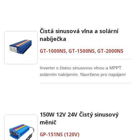
přístroje a systémy zdravotní péče.
Čistá sinusová vlna a solární
nabíječka
GT-1000NS, GT-1500NS, GT-2000NS
Invertor s čistou sinusovou vlnou a MPPT
solárním nabíjením. Navrženo pro napájení
spotřebičů pro domácnost, kempování,
inženýrství nebo nouzové použití. Vestavěný
5V/2.1A USB výstup s inteligentním IC pro
nabíjení mobilních telefonů a tabletů.
150W 12V 24V Čistý sinusový
měnič
GP-151NS (120V)