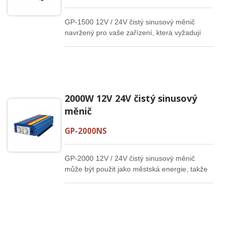
GP-1500 12V / 24V čistý sinusový měnič
navržený pro vaše zařízení, která vyžadují
pečlivou ochranu. Poskytuje sinusový výstup,
který je stabilnější a může být použit pro
kávovar, fén, chladničku, elektrické nářadí do
1500W navržené pro vaše spotřebiče.
2000W 12V 24V čistý sinusový
měnič
GP-2000NS
GP-2000 12V / 24V čistý sinusový měnič
může být použit jako městská energie, takže
je vhodný pro přesné přístroje, lékařské
přístroje a systémy zdravotní péče.