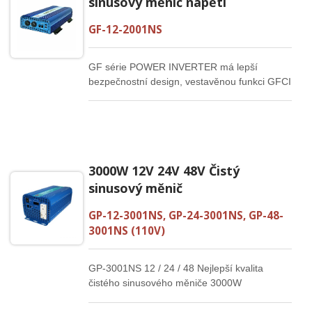
sinusový měnič napětí
GF-12-2001NS
GF série POWER INVERTER má lepší
bezpečnostní design, vestavěnou funkci GFCI
pro ochranu před elektrickým šokem.
3000W 12V 24V 48V Čistý
sinusový měnič
GP-12-3001NS, GP-24-3001NS, GP-48-
3001NS (110V)
GP-3001NS 12 / 24 / 48 Nejlepší kvalita
čistého sinusového měniče 3000W