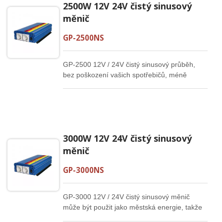
2500W 12V 24V čistý sinusový
měnič
GP-2500NS
GP-2500 12V / 24V čistý sinusový průběh,
bez poškození vašich spotřebičů, méně
slyšitelného a elektrického šumu, nižší
spotřeba energie ve srovnání s
modifikovaným vlnovým invertorem.
3000W 12V 24V čistý sinusový
měnič
GP-3000NS
GP-3000 12V / 24V čistý sinusový měnič
může být použit jako městská energie, takže
je vhodný pro přesné přístroje, lékařské