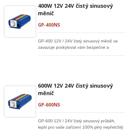
400W 12V 24V čistý sinusový
měnič
GP-400NS
GP-400 12V / 24V čistý sinusový měnič se
zavazuje poskytovat vám bezpečné a
spolehlivé výrobky s kreativním designem,
tento napájecí měnič bude vaším dobrým
společníkem, je pohodlné jej přímo zapojit do
auta pomocí zapalovače cigaret, ať už na
silnici, na kempování, na odlehlých
600W 12V 24V čistý sinusový
pracovních místech nebo kdekoli, kde je
potřeba energie.
měnič
GP-600NS
GP-600 12V / 24V čistý sinusový průběh,
lepší pro vaše zařízení 100% plný nepřetržitý
600W čistý sinusový průběh. Větší schopnost