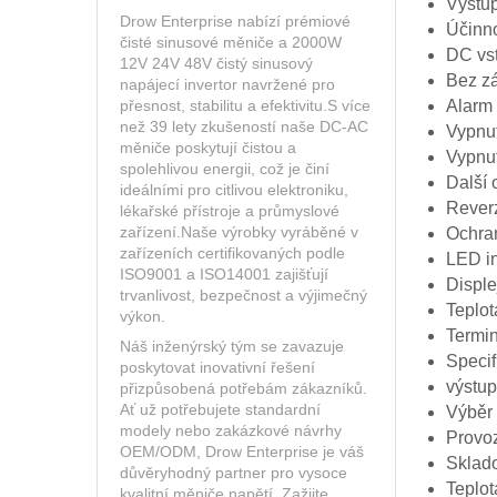
Výstup
Drow Enterprise nabízí prémiové
Účinn
čisté sinusové měniče a 2000W
DC vst
12V 24V 48V čistý sinusový
Bez zá
napájecí invertor navržené pro
Alarm 
přesnost, stabilitu a efektivitu.S více
než 39 lety zkušeností naše DC-AC
Vypnut
měniče poskytují čistou a
Vypnut
spolehlivou energii, což je činí
Další 
ideálními pro citlivou elektroniku,
Reverz
lékařské přístroje a průmyslové
zařízení.Naše výrobky vyráběné v
Ochran
zařízeních certifikovaných podle
LED i
ISO9001 a ISO14001 zajišťují
Disple
trvanlivost, bezpečnost a výjimečný
Teplot
výkon.
Termin
Náš inženýrský tým se zavazuje
Specif
poskytovat inovativní řešení
výstu
přizpůsobená potřebám zákazníků.
Ať už potřebujete standardní
Výběr 
modely nebo zakázkové návrhy
Provoz
OEM/ODM, Drow Enterprise je váš
Sklado
důvěryhodný partner pro vysoce
Teplo
kvalitní měniče napětí. Zažijte