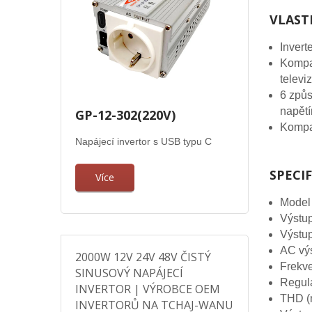
VLAST
Invert
Kompat
televi
6 způs
napětí
GP-12-302(220V)
Kompak
Napájecí invertor s USB typu C
SPECI
Více
Model
Výstu
Výstu
AC výs
2000W 12V 24V 48V ČISTÝ
Frekv
SINUSOVÝ NAPÁJECÍ
Regul
INVERTOR | VÝROBCE OEM
THD (
INVERTORŮ NA TCHAJ-WANU