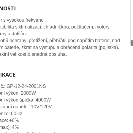
NOSTI
er s vysokou frekvencí
ibilita s klimatizací, chladničkou, počítačem, motory,
zory a dalšími.
obů ochrany: přetížení, přehřátí, pod napětím baterie, nad
m baterie, zkrat na výstupu a obrácená polarita (pojistka).
tní velikost & snadná obsluha.
FIKACE
 č.: GP-12-24-2001NS
pní výkon: 2000W
pní výkon špička: 4000W
tupní napětí: 110V/120V
ence: 60Hz
ace: ±6%
max): 4%