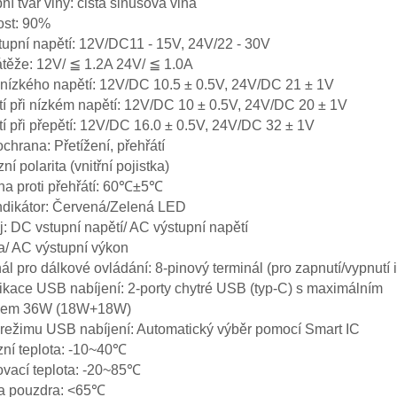
ní tvar vlny: čistá sinusová vlna
ost: 90%
upní napětí: 12V/DC11 - 15V, 24V/22 - 30V
těže: 12V/ ≦ 1.2A 24V/ ≦ 1.0A
nízkého napětí: 12V/DC 10.5 ± 0.5V, 24V/DC 21 ± 1V
í při nízkém napětí: 12V/DC 10 ± 0.5V, 24V/DC 20 ± 1V
í při přepětí: 12V/DC 16.0 ± 0.5V, 24V/DC 32 ± 1V
ochrana: Přetížení, přehřátí
ní polarita (vnitřní pojistka)
a proti přehřátí: 60℃±5℃
ndikátor: Červená/Zelená LED
j: DC vstupní napětí/ AC výstupní napětí
a/ AC výstupní výkon
ál pro dálkové ovládání: 8-pinový terminál (pro zapnutí/vypnutí 
ikace USB nabíjení: 2-porty chytré USB (typ-C) s maximálním
pem 36W (18W+18W)
režimu USB nabíjení: Automatický výběr pomocí Smart IC
ní teplota: -10~40℃
vací teplota: -20~85℃
ta pouzdra: <65℃