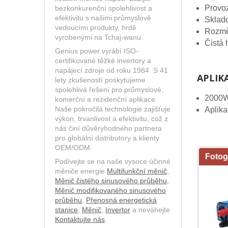
Provo
bezkonkurenční spolehlivost a
efektivitu s našimi průmyslově
Sklad
vedoucími produkty, hrdě
Rozmě
vyrobenými na Tchaj-wanu.
Čistá
Genius power vyrábí ISO-
certifikované těžké invertory a
napájecí zdroje od roku 1984. S 41
APLIK
lety zkušeností poskytujeme
spolehlivá řešení pro průmyslové,
2000W 
komerční a rezidenční aplikace.
Naše pokročilá technologie zajišťuje
Aplika
výkon, trvanlivost a efektivitu, což z
nás činí důvěryhodného partnera
pro globální distributory a klienty
OEM/ODM.
Fotog
Podívejte se na naše vysoce účinné
měniče energie
Multifunkční měnič
,
Měnič čistého sinusového průběhu
,
Měnič modifikovaného sinusového
průběhu
,
Přenosná energetická
stanice
,
Měnič
,
Invertor
a neváhejte
Kontaktujte nás
.