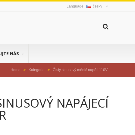
česky
UJTE NÁS
Home
Kategorie
Čistý sinusový měnič napětí 110V
 SINUSOVÝ NAPÁJECÍ
R