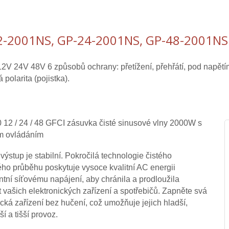
2-2001NS, GP-24-2001NS, GP-48-2001NS
V 24V 48V 6 způsobů ochrany: přetížení, přehřátí, pod napětím 
 polarita (pojistka).
12 / 24 / 48 GFCI zásuvka čisté sinusové vlny 2000W s
m ovládáním
 výstup je stabilní. Pokročilá technologie čistého
ho průběhu poskytuje vysoce kvalitní AC energii
ntní síťovému napájení, aby chránila a prodloužila
t vašich elektronických zařízení a spotřebičů. Zapněte svá
ická zařízení bez hučení, což umožňuje jejich hladší,
í a tišší provoz.