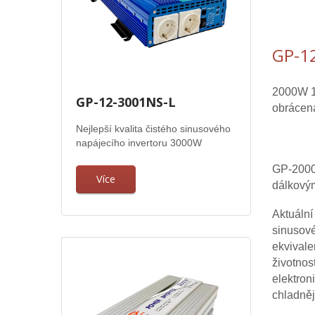
GP-1
2000W 12
GP-12-3001NS-L
obrácená
Nejlepší kvalita čistého sinusového
napájecího invertoru 3000W
GP-2000 
Více
dálkový
Aktuální
sinusové
ekvivale
životnos
elektron
chladnějš