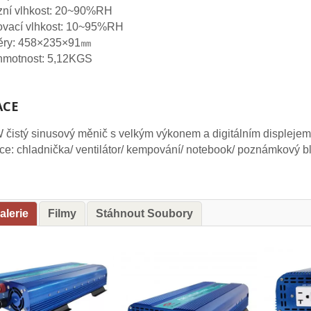
zní vlhkost: 20~90%RH
ovací vlhkost: 10~95%RH
ry: 458×235×91㎜
 hmotnost: 5,12KGS
ACE
čistý sinusový měnič s velkým výkonem a digitálním displej
ce: chladnička/ ventilátor/ kempování/ notebook/ poznámkový b
alerie
Filmy
Stáhnout Soubory