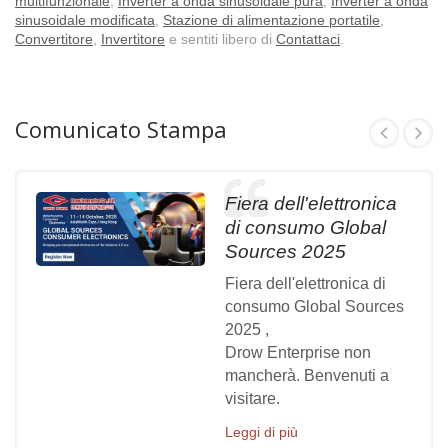
multifunzionale
,
Inverter a onda sinusoidale pura
,
Inverter a onda
sinusoidale modificata
,
Stazione di alimentazione portatile
,
Convertitore
,
Invertitore
e sentiti libero di
Contattaci
.
Comunicato Stampa
Fiera dell'elettronica
di consumo Global
Sources 2025
Fiera dell'elettronica di
consumo Global Sources
2025 ,
Drow Enterprise non
mancherà. Benvenuti a
visitare.
Leggi di più