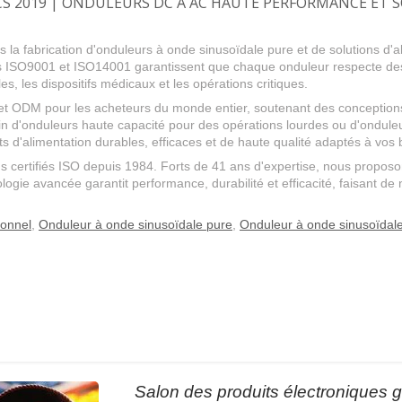
S 2019 | ONDULEURS DC À AC HAUTE PERFORMANCE ET 
 la fabrication d'onduleurs à onde sinusoïdale pure et de solutions d'a
fiées ISO9001 et ISO14001 garantissent que chaque onduleur respecte de
es, les dispositifs médicaux et les opérations critiques.
et ODM pour les acheteurs du monde entier, soutenant des conceptions
 d'onduleurs haute capacité pour des opérations lourdes ou d'onduleu
 d'alimentation durables, efficaces et de haute qualité adaptés à vos 
 certifiés ISO depuis 1984. Forts de 41 ans d'expertise, nous proposon
ologie avancée garantit performance, durabilité et efficacité, faisant de
ionnel
,
Onduleur à onde sinusoïdale pure
,
Onduleur à onde sinusoïdale
Salon des produits électroniques 