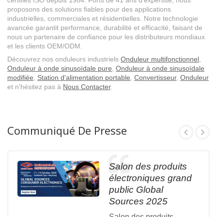
certifiés ISO depuis 1984. Forts de 41 ans d'expertise, nous
proposons des solutions fiables pour des applications
industrielles, commerciales et résidentielles. Notre technologie
avancée garantit performance, durabilité et efficacité, faisant de
nous un partenaire de confiance pour les distributeurs mondiaux
et les clients OEM/ODM.
Découvrez nos onduleurs industriels
Onduleur multifonctionnel
,
Onduleur à onde sinusoïdale pure
,
Onduleur à onde sinusoïdale
modifiée
,
Station d'alimentation portable
,
Convertisseur
,
Onduleur
et n'hésitez pas à
Nous Contacter
.
Communiqué De Presse
Salon des produits
électroniques grand
public Global
Sources 2025
Salon des produits