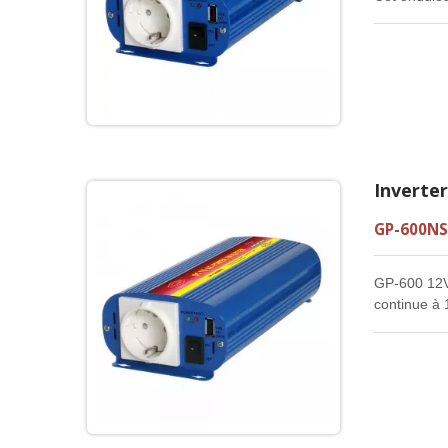
que ce soit
Inverter
GP-600NS
GP-600 12V 
continue à 
et électriq