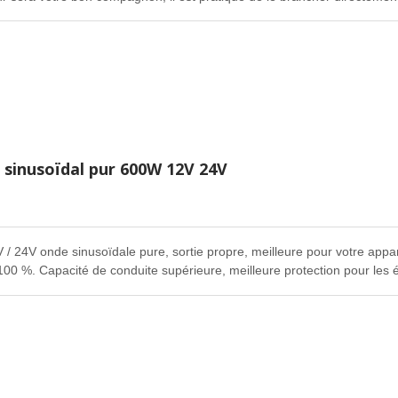
 sur la route, dans des campings, sur des sites de travail éloignés ou pa
 sinusoïdal pur 600W 12V 24V
/ 24V onde sinusoïdale pure, sortie propre, meilleure pour votre app
100 %. Capacité de conduite supérieure, meilleure protection pour les 
ue, moins de consommation d'énergie. Fournit une énergie propre et peu