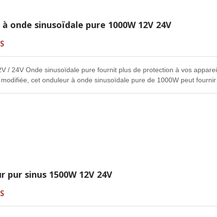
r à onde sinusoïdale pure 1000W 12V 24V
S
 / 24V Onde sinusoïdale pure fournit plus de protection à vos appare
 modifiée, cet onduleur à onde sinusoïdale pure de 1000W peut fournir 
alité, permettant à vos appareils de fonctionner de manière plus stable, 
os besoins quotidiens en électricité, avec une haute efficacité et un faib
r pur sinus 1500W 12V 24V
S