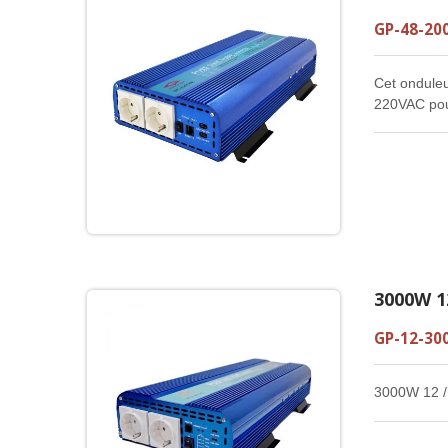
GP-48-20
Cet onduleu
220VAC pour
renouvelabl
cet onduleu
systèmes de
professionn
courts-circu
3000W 12
GP-12-30
3000W 12 / 2