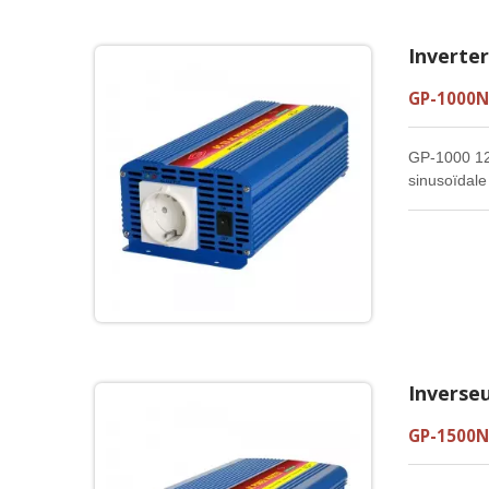
Inverte
GP-1000N
GP-1000 12V
sinusoïdale
de haute qu
plupart de n
Inverseu
GP-1500N