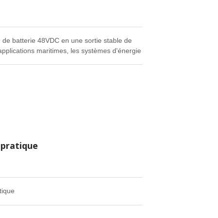
 de batterie 48VDC en une sortie stable de
applications maritimes, les systèmes d'énergie
à partir d'une plateforme de batterie de 48V,
des appareils électroniques sensibles, des
llance et des charges électriques
onnement plus sûr contre les surcharges, les
 pratique
tique