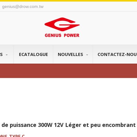
genius@drow.com.tw
l
TS
ECATALOGUE
NOUVELLES
CONTACTEZ-NO
r de puissance 300W 12V Léger et peu encombrant
0NS-TYPE C