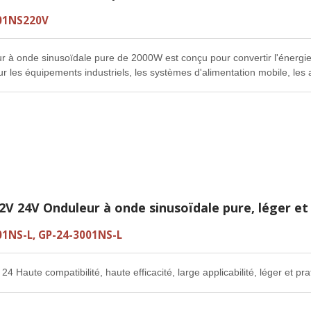
01NS220V
r à onde sinusoïdale pure de 2000W est conçu pour convertir l'énergie
 les équipements industriels, les systèmes d'alimentation mobile, les 
e et les installations hors réseau. En fournissant une sortie CA propre 
r est adapté aux applications nécessitant une alimentation stable pour 
 contrôle, des équipements de communication, des systèmes de survei
elles. Les fonctions de protection intégrées aident à garantir un foncti
its, les surchauffes, les basses tensions et les surtensions.
V 24V Onduleur à onde sinusoïdale pure, léger et
01NS-L, GP-24-3001NS-L
4 Haute compatibilité, haute efficacité, large applicabilité, léger et pra