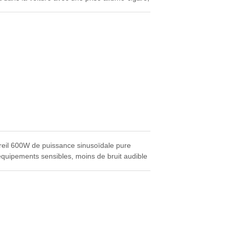
rtout où de l'énergie est nécessaire.
areil 600W de puissance sinusoïdale pure
équipements sensibles, moins de bruit audible
 d'interférences à vos appareils.