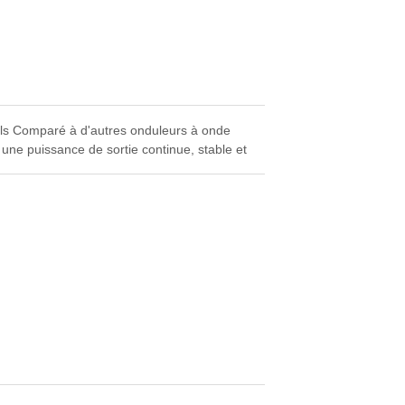
ils Comparé à d'autres onduleurs à onde
une puissance de sortie continue, stable et
efficace et durable. Il peut répondre à la
le bruit.