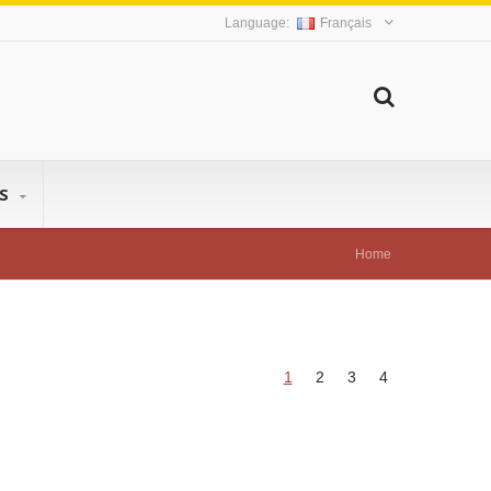
Français
US
Home
1
2
3
4