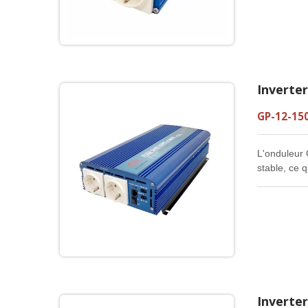
Inverte
GP-12-15
L'onduleur 
stable, ce 
repos, pas 
Inverte