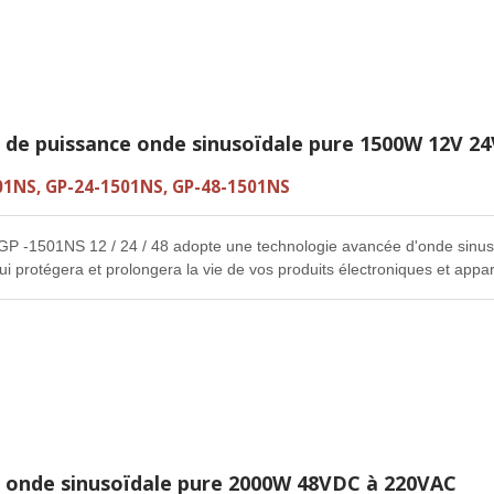
r de puissance onde sinusoïdale pure 1500W 12V 24
01NS, GP-24-1501NS, GP-48-1501NS
GP -1501NS 12 / 24 / 48 adopte une technologie avancée d'onde sinuso
qui protégera et prolongera la vie de vos produits électroniques et app
de gaspillage d'énergie, meilleur service pour vos appareils électromé
r onde sinusoïdale pure 2000W 48VDC à 220VAC