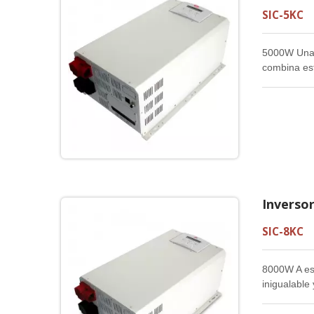
SIC-5KC
5000W Una s
combina est
mejor relaci
Inversor
SIC-8KC
8000W A es 
inigualable
ofrece la me