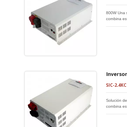
800W Una so
combina est
mejor relaci
Inverso
SIC-2.4KC
Solución de
combina est
mejor relaci