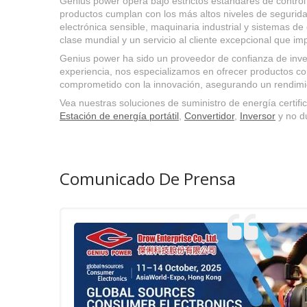
Genius power opera bajo estrictos estándares de contro
productos cumplan con los más altos niveles de segurid
electrónica sensible, maquinaria industrial y sistemas d
clase mundial y un servicio al cliente excepcional que im
Genius power ha sido un proveedor de confianza de inve
experiencia, nos especializamos en ofrecer productos con
comprometido con la innovación, asegurando un rendimien
Vea nuestras soluciones de suministro de energía certifi
Estación de energía portátil
,
Convertidor
,
Inversor
y no d
Comunicado De Prensa