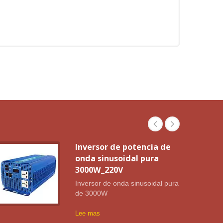
Inversor de potencia de
onda sinusoidal pura
3000W_220V
Inversor de onda sinusoidal pura
de 3000W
Lee mas