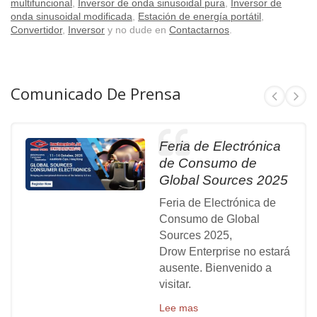
multifuncional
,
Inversor de onda sinusoidal pura
,
Inversor de
onda sinusoidal modificada
,
Estación de energía portátil
,
Convertidor
,
Inversor
y no dude en
Contactarnos
.
Comunicado De Prensa
Feria de Electrónica
de Consumo de
Global Sources 2025
Feria de Electrónica de
Consumo de Global
Sources 2025,
Drow Enterprise no estará
ausente. Bienvenido a
visitar.
Lee mas