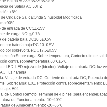
je de Salida AC:220V/230V/240V
encia de Salida AC:50HZ
ación:±6%
 de Onda de Salida:Onda Sinusoidal Modificada
ncia:90%
e de entrada de CC:11-15V
nte de carga NO: ≦0.7A
a de batería baja:DC10.5±0.5V
do por batería baja:DC 10±0.5V
do por sobrevoltaje:DC17.5±0.5V
rotección:Sobre carga,Sobre temperatura, Cortocircuito de salida
cción contra sobretemperatura:60℃±5℃
dor LED: LED rojo/verde (bicolor), Voltaje de entrada DC: luz ve
 AC: luz naranja
la: Voltaje de entrada DC, Corriente de entrada DC, Potencia d
nte, Sobrecarga: E01, Protección contra sobrecalentamiento: E
oltaje: E04
al de Control Remoto: Terminal de 4 pines (para encender/apaga
ratura de Funcionamiento: -10~40℃
ratura de Almacenamiento: -20~85℃