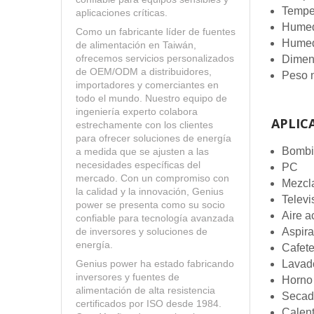
Tempe
aplicaciones críticas.
Humed
Como un fabricante líder de fuentes
Humed
de alimentación en Taiwán,
ofrecemos servicios personalizados
Dimen
de OEM/ODM a distribuidores,
Peso 
importadores y comerciantes en
todo el mundo. Nuestro equipo de
ingeniería experto colabora
APLIC
estrechamente con los clientes
para ofrecer soluciones de energía
Bombil
a medida que se ajusten a las
necesidades específicas del
PC
mercado. Con un compromiso con
Mezcl
la calidad y la innovación, Genius
Televi
power se presenta como su socio
Aire a
confiable para tecnología avanzada
Aspir
de inversores y soluciones de
energía.
Cafete
Lavad
Genius power ha estado fabricando
inversores y fuentes de
Horno
alimentación de alta resistencia
Secad
certificados por ISO desde 1984.
Calen