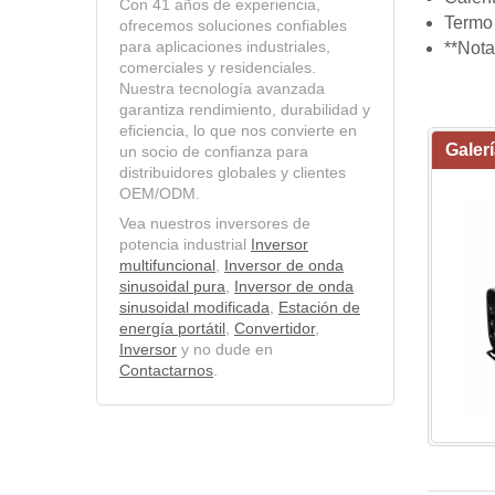
Con 41 años de experiencia,
Termo
ofrecemos soluciones confiables
para aplicaciones industriales,
**Nota
comerciales y residenciales.
Nuestra tecnología avanzada
garantiza rendimiento, durabilidad y
eficiencia, lo que nos convierte en
Galer
un socio de confianza para
distribuidores globales y clientes
OEM/ODM.
Vea nuestros inversores de
potencia industrial
Inversor
multifuncional
,
Inversor de onda
sinusoidal pura
,
Inversor de onda
sinusoidal modificada
,
Estación de
energía portátil
,
Convertidor
,
Inversor
y no dude en
Contactarnos
.