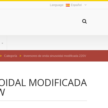
Español
S
Categoría
Inversores de onda sinusoidal modificada 220V
OIDAL MODIFICADA
W