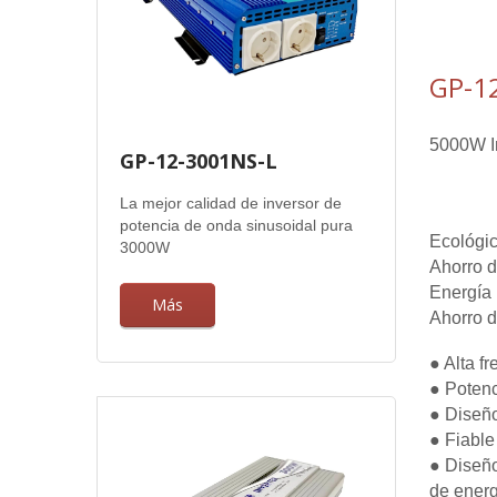
GP-1
5000W In
GP-12-3001NS-L
La mejor calidad de inversor de
potencia de onda sinusoidal pura
Ecológic
3000W
Ahorro d
Energía 
Más
Ahorro d
● Alta f
● Potenc
● Diseño
● Fiable
● Diseño
de energí