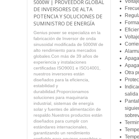
Volta
5000W | PROVEEDOR GLOBAL
Frecu
DE INVERSORES DE ALTA
Regul
POTENCIA Y SOLUCIONES DE
Forma
SUMINISTRO DE ENERGÍA
Eficie
Genius power se especializa en la
Voltaj
fabricación de Inversor de onda
Corrie
sinusoidal modificada de 5000W de
alto rendimiento para mercados
Alarm
globales.Con más de 39 años de
Apaga
experiencia y instalaciones
Apaga
certificadas ISO9001 e ISO14001,
Otra p
nuestros inversores están
Prote
diseñados para la eficiencia,
estabilidad y
Indica
durabilidad.Proporcionamos
salida
soluciones para maquinaria
Pantal
industrial, sistemas de energía
siguie
solar y fuentes de alimentación de
sobrev
respaldo.Nuestros productos están
diseñados para cumplir con
Termin
estándares internacionales,
Tempe
garantizando un rendimiento
Tempe
confiable para equipos sensibles y