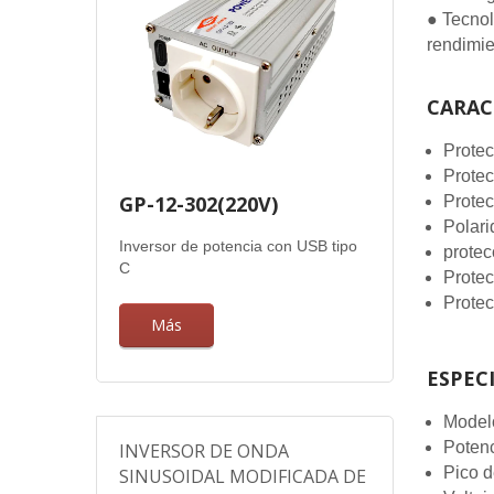
● Tecnol
rendimi
CARAC
Protec
Protec
GP-12-302(220V)
Protec
Polari
Inversor de potencia con USB tipo
protec
C
Protec
Protec
Más
ESPEC
Model
Potenc
INVERSOR DE ONDA
Pico d
SINUSOIDAL MODIFICADA DE