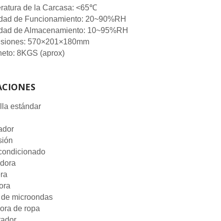
ratura de la Carcasa: <65℃
ad de Funcionamiento: 20~90%RH
ad de Almacenamiento: 10~95%RH
siones: 570×201×180mm
neto: 8KGS (aprox)
ACIONES
la estándar
ador
sión
condicionado
adora
ra
ora
 de microondas
ora de ropa
tador